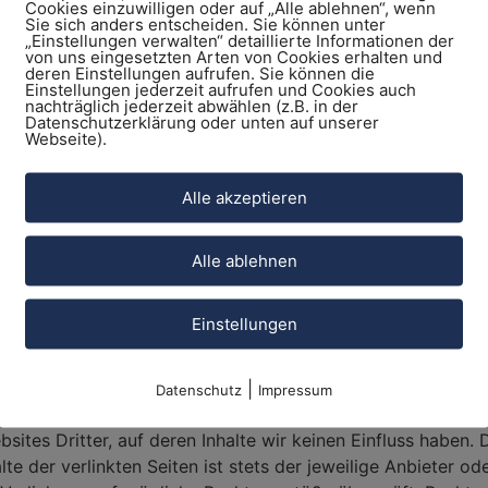
Impressum.
Cookies einzuwilligen oder auf „Alle ablehnen“, wenn
Sie sich anders entscheiden. Sie können unter
„Einstellungen verwalten“ detaillierte Informationen der
egung/Universalschlichtungss
von uns eingesetzten Arten von Cookies erhalten und
deren Einstellungen aufrufen. Sie können die
Einstellungen jederzeit aufrufen und Cookies auch
Streitbeilegungsverfahren vor einer Verbraucherschlichtungss
nachträglich jederzeit abwählen (z.B. in der
Datenschutzerklärung oder unten auf unserer
Webseite).
Alle akzeptieren
1 TMG für eigene Inhalte auf diesen Seiten nach den allge
och nicht verpflichtet, übermittelte oder gespeicherte fr
idrige Tätigkeit hinweisen.
Alle ablehnen
ng der Nutzung von Informationen nach den allgemeinen Ge
dem Zeitpunkt der Kenntnis einer konkreten Rechtsverletzu
Einstellungen
wir diese Inhalte umgehend entfernen.
|
Datenschutz
Impressum
ites Dritter, auf deren Inhalte wir keinen Einfluss haben.
e der verlinkten Seiten ist stets der jeweilige Anbieter ode